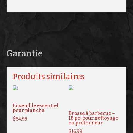
Garantie
Produits similaires
Ensemble essentiel
pour plancha
Brosse à barbecue –
18 po, pour nettoyage
$
84.99
en profondeur
$
16.99