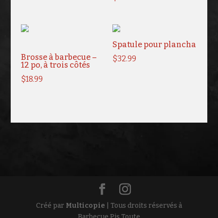
Spatule pour plancha
Brosse à barbecue –
$
32.99
12 po, à trois côtés
$
18.99
Créé par
Multicopie
| Tous droits réservés à
Barbecue Pis Toute