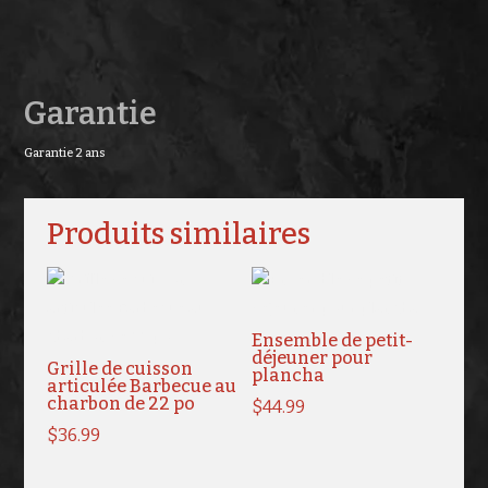
Garantie
Garantie 2 ans
Produits similaires
Ensemble de petit-
déjeuner pour
Grille de cuisson
plancha
articulée Barbecue au
charbon de 22 po
$
44.99
$
36.99