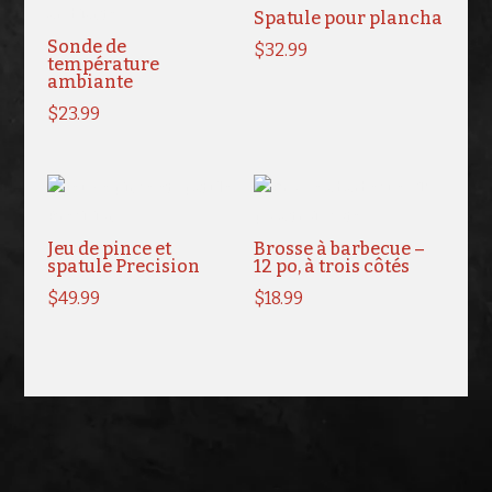
Spatule pour plancha
Sonde de
$
32.99
température
ambiante
$
23.99
Jeu de pince et
Brosse à barbecue –
spatule Precision
12 po, à trois côtés
$
49.99
$
18.99