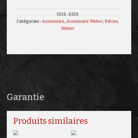
UGS :
6501
Catégories :
Accessoire
,
Accessoire Weber
,
Pièces
,
Weber
Garantie
Produits similaires