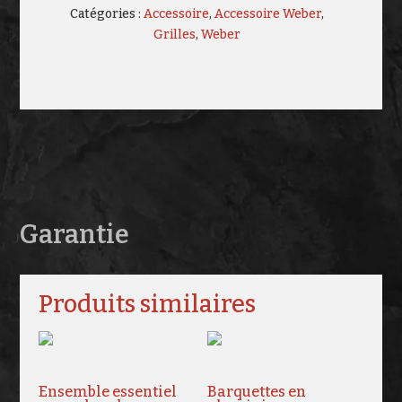
Catégories :
Accessoire
,
Accessoire Weber
,
Grilles
,
Weber
Garantie
Produits similaires
Ensemble essentiel
Barquettes en