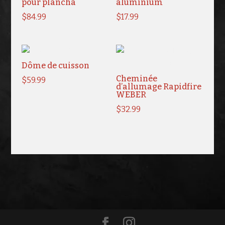
pour plancha
aluminium
$
84.99
$
17.99
Dôme de cuisson
Cheminée
$
59.99
d’allumage Rapidfire
WEBER
$
32.99