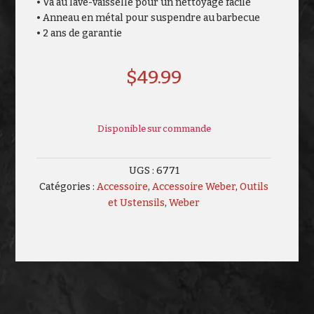
• Va au lave-vaisselle pour un nettoyage facile
• Anneau en métal pour suspendre au barbecue
• 2 ans de garantie
$
49.99
Disponible sur commande
UGS :
6771
Catégories :
Accessoire
,
Accessoire Weber
,
Outils
et Ustensils
,
Weber