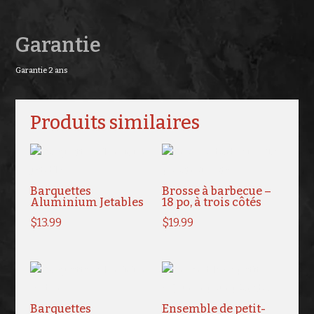
Garantie
Garantie 2 ans
Produits similaires
Barquettes
Brosse à barbecue –
Aluminium Jetables
18 po, à trois côtés
$
13.99
$
19.99
Barquettes
Ensemble de petit-