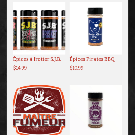
Épices à frotter S.J.B.
Épices Pirates BBQ
$
14.99
$
10.99