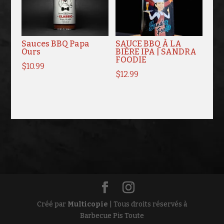
Sauces BBQ Papa
SAUCE BBQ À LA
Ours
BIÈRE IPA | SANDRA
FOODIE
$
10.99
$
12.99
Créé par
Multicopie
| Tous droits réservés à
Barbecue Pis Toute