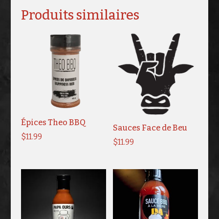
Produits similaires
Épices Theo BBQ
Sauces Face de Beu
$
11.99
$
11.99