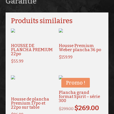
Garantie
Produits similaires
HOUSSE DE
Housse Premium
PLANCHA PREMIUM
Weber plancha 36 po
22po
$
159.99
$
55.99
Promo !
Plancha grand
format Spirit – série
Housse de plancha
300
Premium 17po et
$
269.00
22po sur table
Le
Le
$
299.00