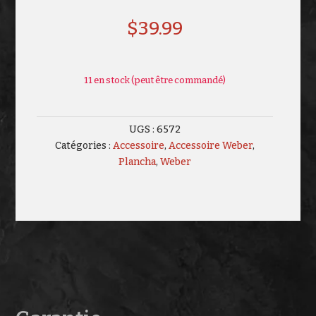
$
39.99
11 en stock (peut être commandé)
UGS :
6572
Catégories :
Accessoire
,
Accessoire Weber
,
Plancha
,
Weber