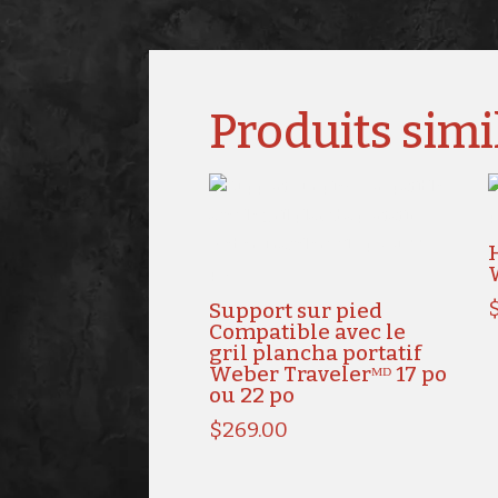
Produits simi
Support sur pied
Compatible avec le
gril plancha portatif
Weber Travelerᴹᴰ 17 po
ou 22 po
$
269.00