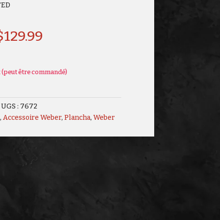
TED
$
129.99
k (peut être commandé)
UGS :
7672
,
Accessoire Weber
,
Plancha
,
Weber