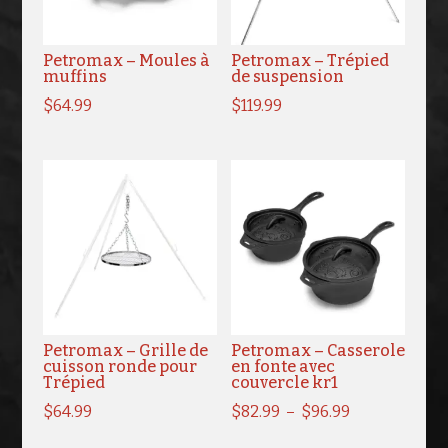
Petromax – Moules à
Petromax – Trépied
muffins
de suspension
$
64.99
$
119.99
Petromax – Grille de
Petromax – Casserole
cuisson ronde pour
en fonte avec
Trépied
couvercle kr1
Plage
$
64.99
$
82.99
–
$
96.99
de