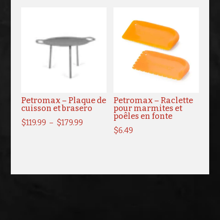
prix :
$34.99
à
$39.99
Petromax – Plaque de
Petromax – Raclette
cuisson et brasero
pour marmites et
poêles en fonte
Plage
$
119.99
–
$
179.99
$
6.49
de
prix :
$119.99
à
$179.99