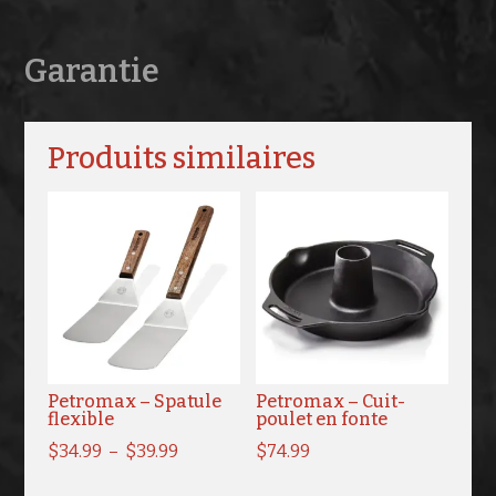
Garantie
Produits similaires
Petromax – Spatule
Petromax – Cuit-
flexible
poulet en fonte
Plage
$
34.99
–
$
39.99
$
74.99
de