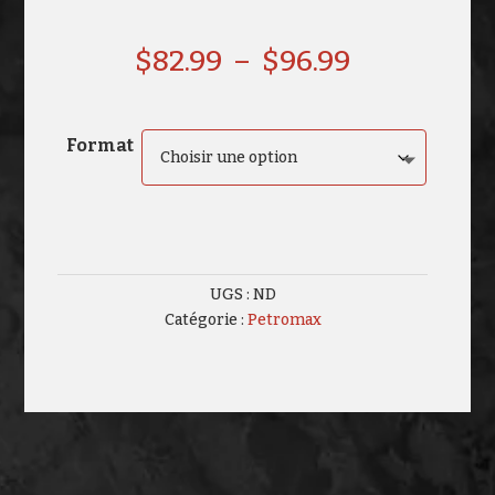
Plage
$
82.99
–
$
96.99
de
prix :
$82.99
Format
à
$96.99
UGS :
ND
Catégorie :
Petromax