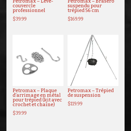
Petromax – Lève-
Petromax – Brasero
couvercle
suspendu pour
professionnel
trépied 56 cm
$
39.99
$
169.99
Petromax – Plaque
Petromax – Trépied
d’arrimage en métal
de suspension
pour trépied (kit avec
$
119.99
crochet et chaîne)
$
39.99