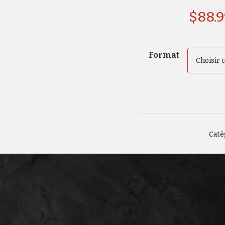
$
88.
Format
Caté