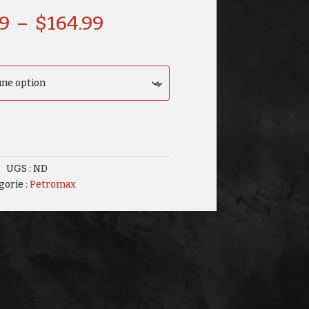
Plage
99
–
$
164.99
de
prix :
$88.99
à
$164.99
UGS :
ND
gorie :
Petromax