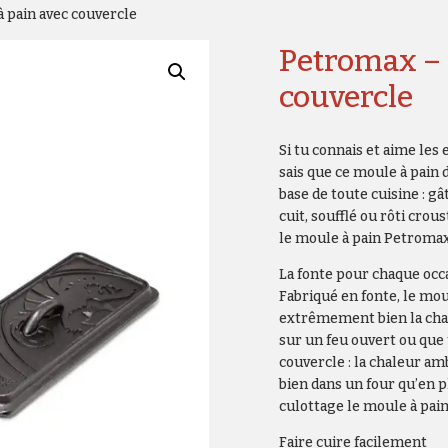
 pain avec couvercle
Petromax – 
couvercle
Si tu connais et aime les 
sais que ce moule à pain d
base de toute cuisine : 
cuit, soufflé ou rôti crou
le moule à pain Petromax
La fonte pour chaque occ
Fabriqué en fonte, le mou
extrêmement bien la chal
sur un feu ouvert ou que 
couvercle : la chaleur amb
bien dans un four qu’en pl
culottage le moule à pain 
Faire cuire facilement