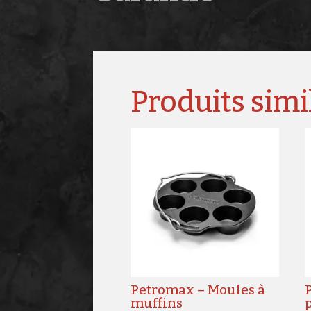
Produits simi
Petromax – Moules à
muffins