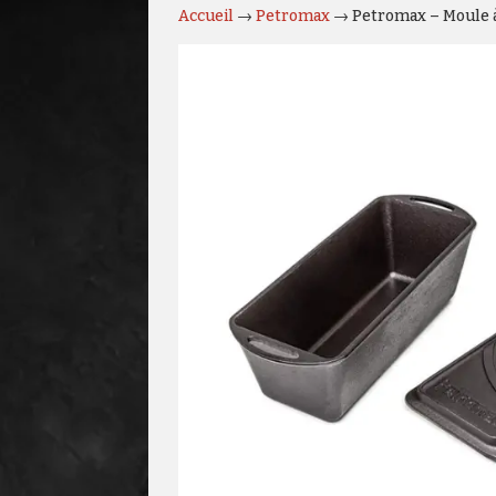
Accueil
→
Petromax
→ Petromax – Moule à