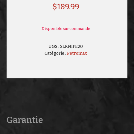
$
189.99
Disponible sur commande
UGS :
SLKNIFE20
Catégorie :
Petromax
Garantie