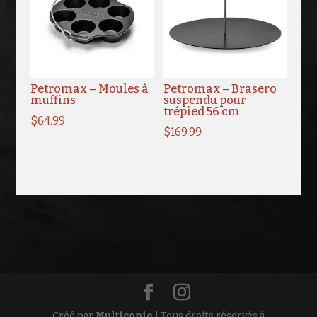
Petromax – Moules à
Petromax – Brasero
muffins
suspendu pour
trépied 56 cm
$
64.99
$
169.99
Créé par
Multicopie
| Tous droits réservés à