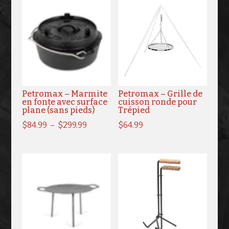
Petromax – Marmite
Petromax – Grille de
en fonte avec surface
cuisson ronde pour
plane (sans pieds)
Trépied
Plage
$
84.99
–
$
299.99
$
64.99
de
prix :
$84.99
à
$299.99