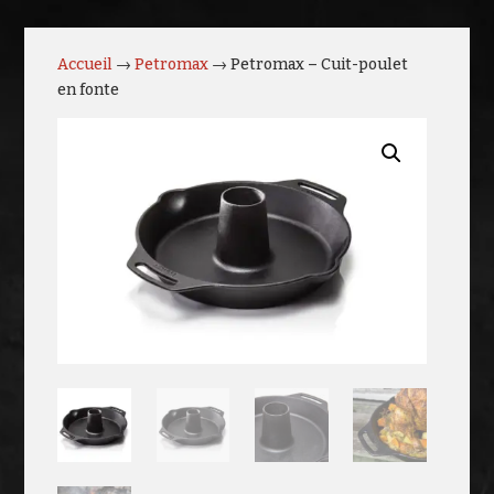
Accueil
→
Petromax
→ Petromax – Cuit-poulet
en fonte