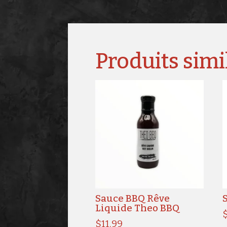
Produits simi
Sauce BBQ Rêve
Liquide Theo BBQ
$
11.99