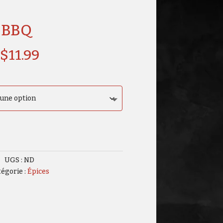
o BBQ
$
11.99
UGS :
ND
égorie :
Épices