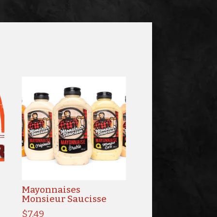
r
Mayonnaises
Monsieur Saucisse
$
7.49