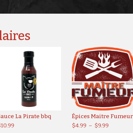
laires
Sauce La Pirate bbq
Épices Maitre Fumeu
Plage
$
10.99
$
4.99
–
$
9.99
de