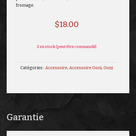
fromage.
$
18.00
2 en stock (peut être commandé)
Catégories :
Accessoire
,
Accessoire Ooni
,
Ooni
Garantie