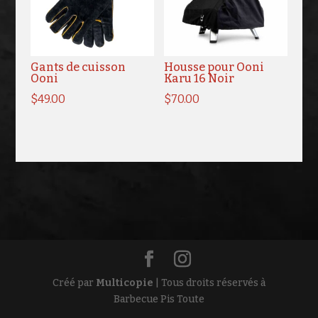
Gants de cuisson
Housse pour Ooni
Ooni
Karu 16 Noir
$
49.00
$
70.00
Créé par
Multicopie
| Tous droits réservés à
Barbecue Pis Toute