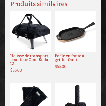
Produits similaires
Housse de transport
Poêle en fonte à
pour four Ooni Koda
griller Ooni
12
$
55.00
$
55.00