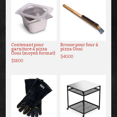
Contenant pour
Brosse pour four à
garniture à pizza
pizza Ooni
Ooni (moyen format)
$
40.00
$
18.00