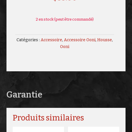
2 en stock (peut être commandé)
Catégories :
Accessoire
,
Accessoire Ooni
,
Housse
,
Ooni
Garantie
Produits similaires