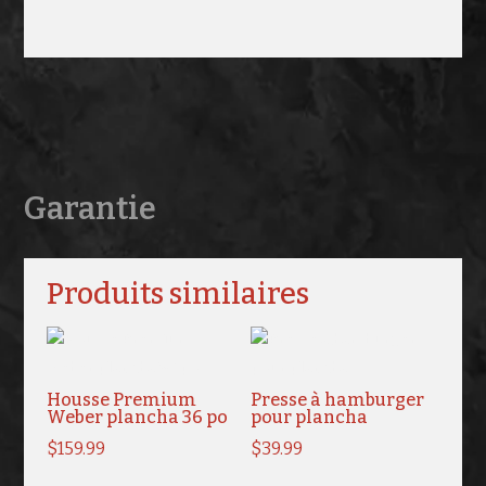
Garantie
Produits similaires
Housse Premium
Presse à hamburger
Weber plancha 36 po
pour plancha
$
159.99
$
39.99