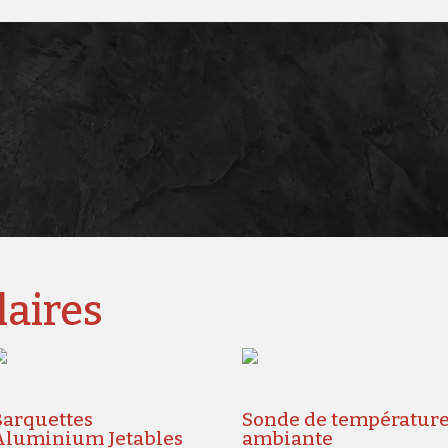
laires
Barquettes
Sonde de températur
Aluminium Jetables
ambiante