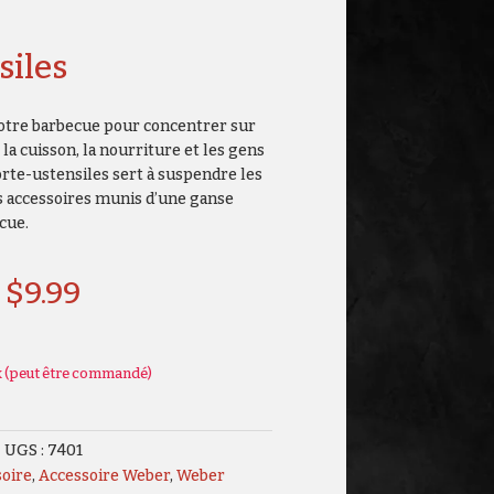
siles
votre barbecue pour concentrer sur
 la cuisson, la nourriture et les gens
orte-ustensiles sert à suspendre les
es accessoires munis d’une ganse
cue.
$
9.99
k (peut être commandé)
UGS :
7401
oire
,
Accessoire Weber
,
Weber