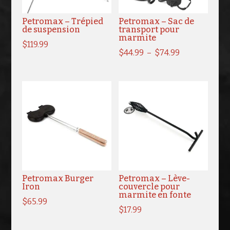
Petromax – Trépied
Petromax – Sac de
de suspension
transport pour
marmite
$
119.99
Plage
$
44.99
–
$
74.99
de
prix :
$44.99
à
$74.99
Petromax Burger
Petromax – Lève-
Iron
couvercle pour
marmite en fonte
$
65.99
$
17.99