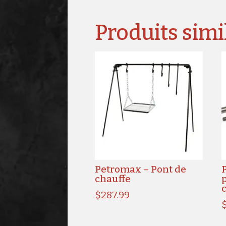
Produits simi
Petromax – Pont de
chauffe
$
287.99