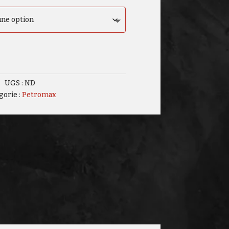
$84.99
à
$299.99
UGS :
ND
gorie :
Petromax