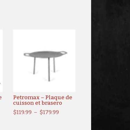
e
Petromax – Plaque de
cuisson et brasero
Plage
$
119.99
–
$
179.99
de
prix :