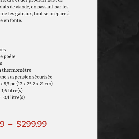
érieure et des produits haut de
ats de viande, en passant par les
ême les gâteaux, tout se prépare à
e en fonte.
nes
de poêle
s
un thermomètre
une suspension sécurisée
x 8,3 po (12 x 25,2 x 21 cm)
1,6 litre(s)
 0,4 litre(s)
Plage
99
–
$
299.99
de
prix :