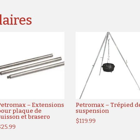
laires
Petromax – Extensions
Petromax – Trépied d
pour plaque de
suspension
cuisson et brasero
$
119.99
$
25.99