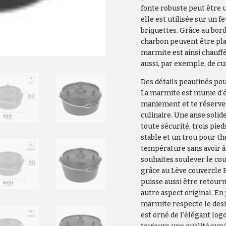
fonte robuste peut être u
elle est utilisée sur un 
briquettes. Grâce au bord
charbon peuvent être pla
marmite est ainsi chauff
aussi, par exemple, de cu
Des détails peaufinés pou
La marmite est munie d’él
maniement et te réserve
culinaire. Une anse soli
toute sécurité, trois pie
stable et un trou pour t
température sans avoir à 
souhaites soulever le cou
grâce au Lève couvercle P
puisse aussi être retour
autre aspect original. En 
marmite respecte le desi
est orné de l’élégant log