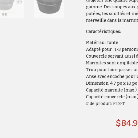
toujours une qualité sup
gamme. Des soupes aux pl
potées, les soufflés et m
merveille dans la marmit
Caractéristiques:
Matériau : fonte
Adapté pour : 1-3 person
Couvercle servant aussi 
Marmites sont empilable
Trou pour faire passer 
Anse avec encoche pour 
Dimension: 4,7 po x 10 po 
Capacité marmite (max.) : 
Capacité couvercle (max.) :
# de produit: FT3-T
$
84.