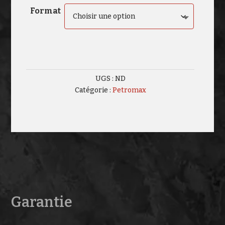
$95.99
Format
à
$136.99
UGS :
ND
Catégorie :
Petromax
Garantie