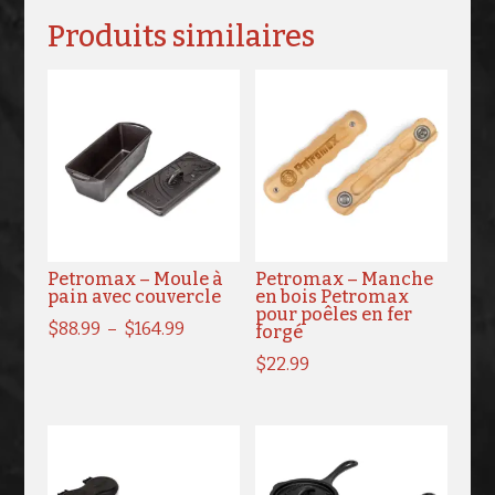
Produits similaires
Petromax – Moule à
Petromax – Manche
pain avec couvercle
en bois Petromax
pour poêles en fer
Plage
$
88.99
–
$
164.99
forgé
de
$
22.99
prix :
$88.99
à
$164.99