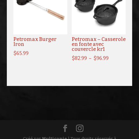
Petromax Burger
Petromax – Casserole
Iron
en fonte avec
couvercle kr1
$
65.99
Plage
$
82.99
–
$
96.99
de
prix :
$82.99
à
$96.99
Créé par
Multicopie
| Tous droits réservés à