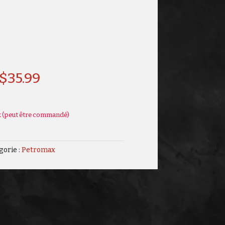
$
35.99
k (peut être commandé)
gorie :
Petromax