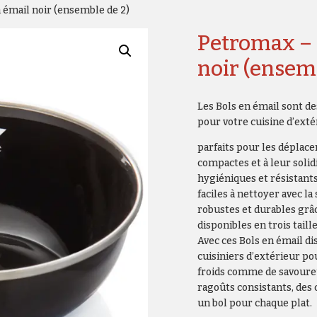
émail noir (ensemble de 2)
Petromax – 
noir (ensem
Les Bols en émail sont de
pour votre cuisine d’exté
parfaits pour les déplac
compactes et à leur solid
hygiéniques et résistant
faciles à nettoyer avec la
robustes et durables grâc
disponibles en trois taill
Avec ces Bols en émail dis
cuisiniers d’extérieur po
froids comme de savoure
ragoûts consistants, des c
un bol pour chaque plat.