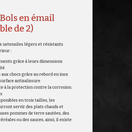
Bols en émail
ble de 2)
s ustensiles légers et résistants
rieur :
ements grâce à leurs dimensions
ité
s aux chocs grâce au rebord en inox
 surface antisalissure
e à la protection contre la corrosion
es
ponibles en trois tailles, les
urront servir des plats chauds et
uses pommes de terre sautées, des
éréales ou des sauces, ainsi, il existe