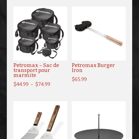
Petromax – Sac de
Petromax Burger
transport pour
Iron
marmite
$
65.99
Plage
$
44.99
–
$
74.99
de
prix :
$44.99
à
$74.99