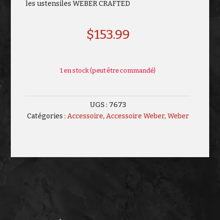
les ustensiles WEBER CRAFTED
$
153.99
1 en stock (peut être commandé)
UGS :
7673
Catégories :
Accessoire
,
Accessoire Weber
,
Weber