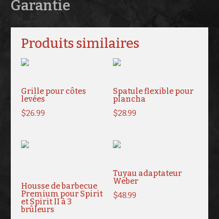
Garantie
Produits similaires
Grille pour côtes
Spatule flexible pour
levées
plancha
$
26.99
$
28.99
Tuyau adaptateur
Weber
Housse de barbecue
Premium pour Spirit
$
48.99
et Spirit II à 3
brûleurs