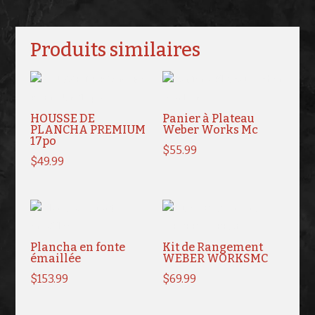
Produits similaires
HOUSSE DE
Panier à Plateau
PLANCHA PREMIUM
Weber Works Mc
17po
$
55.99
$
49.99
Plancha en fonte
Kit de Rangement
émaillée
WEBER WORKSMC
$
153.99
$
69.99