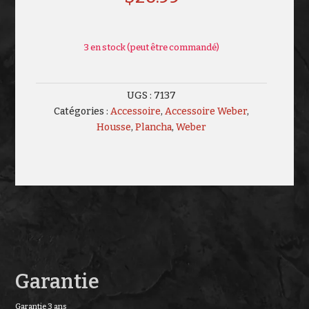
3 en stock (peut être commandé)
UGS :
7137
Catégories :
Accessoire
,
Accessoire Weber
,
Housse
,
Plancha
,
Weber
Garantie
Garantie 3 ans