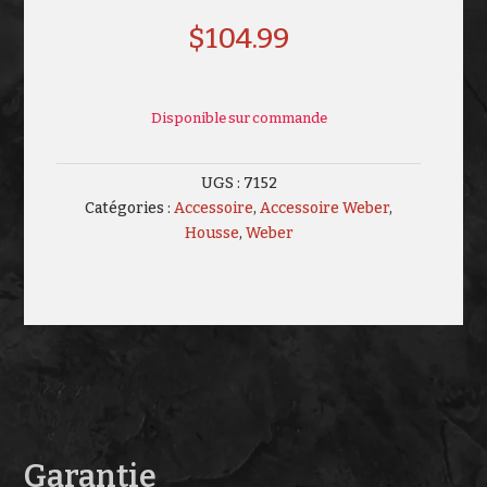
$
104.99
Disponible sur commande
UGS :
7152
Catégories :
Accessoire
,
Accessoire Weber
,
Housse
,
Weber
Garantie