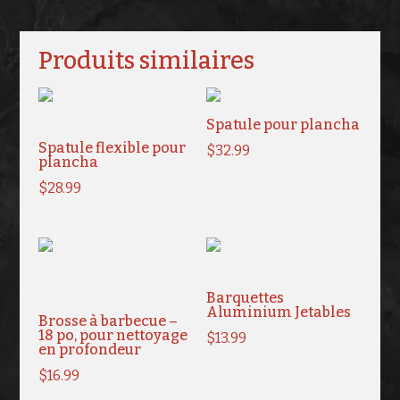
Produits similaires
Spatule pour plancha
Spatule flexible pour
$
32.99
plancha
$
28.99
Barquettes
Aluminium Jetables
Brosse à barbecue –
18 po, pour nettoyage
$
13.99
en profondeur
$
16.99