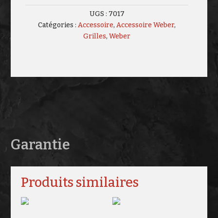
UGS :
7017
Catégories :
Accessoire
,
Accessoire Weber
,
Grilles
,
Weber
Garantie
Produits similaires