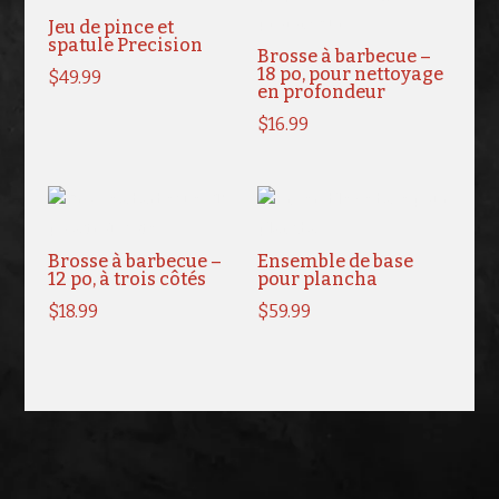
Jeu de pince et
spatule Precision
Brosse à barbecue –
18 po, pour nettoyage
$
49.99
en profondeur
$
16.99
Brosse à barbecue –
Ensemble de base
12 po, à trois côtés
pour plancha
$
18.99
$
59.99