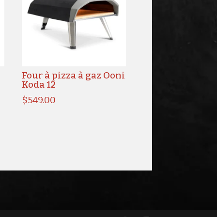
Four à pizza à gaz Ooni
Koda 12
$
549.00