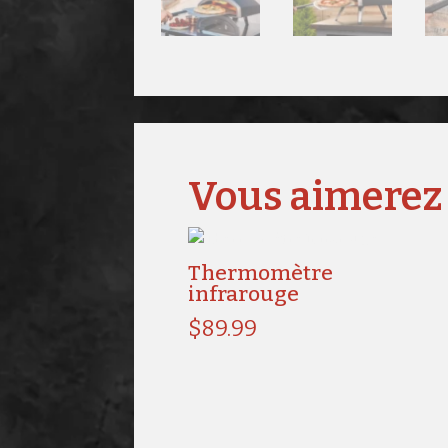
Vous aimerez
Thermomètre
infrarouge
$
89.99