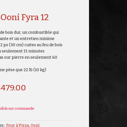
 Ooni Fyra 12
de bois dur, un combustible qui
tante et un entretien minime
2 po (30 cm) cuites au feu de bois
en seulement 15 minutes
as sur pierre en seulement 60
 ne pèse que 22 lb (10 kg)
$
479.00
nible sur commande
es :
Four à Pizza
,
Ooni