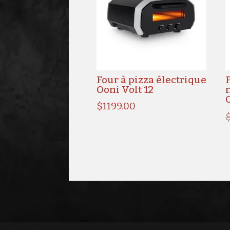
Four à pizza électrique
Ooni Volt 12
$
1199.00