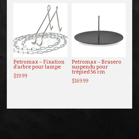
$34.99
à
$39.99
Petromax – Fixation
Petromax – Brasero
d’arbre pour lampe
suspendu pour
trépied 56 cm
$
19.99
$
169.99