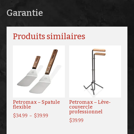
Garantie
Produits similaires
Petromax – Spatule
Petromax – Lève-
flexible
couvercle
professionnel
Plage
$
34.99
–
$
39.99
$
39.99
de
prix :