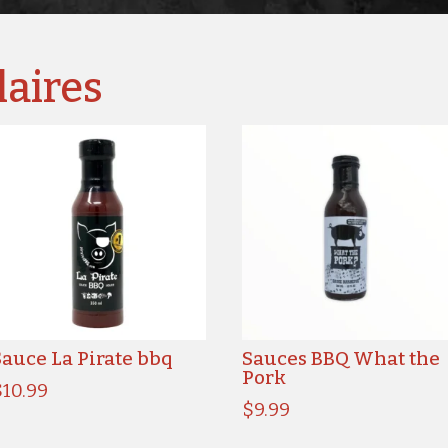
laires
Sauce La Pirate bbq
Sauces BBQ What the
Pork
$
10.99
$
9.99