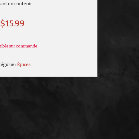
ant en contenir.
$
15.99
nible sur commande
égorie :
Épices