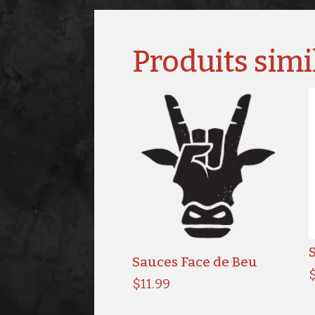
Produits simi
Sauces Face de Beu
$
11.99