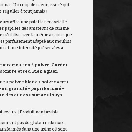
u sumac. Un coup de coeur assuré qui
e régulier à tout jamais !
eurs offre une palette sensorielle
es papilles des amateurs de cuisine
ier s’utilise avec la même aisance que
 est parfaitement adapté aux moulins
ur et une intensité préservées à
t aux moulins à poivre. Garder
 sombre et sec. Bien agiter.
r • poivre blanc • poivre vert •
• ail granulé • paprika fumé •
re des dunes • sumac • thuya
nt exclus | Produit non taxable
iennent pas de gluten ni de noix,
ransformés dans une usine où sont