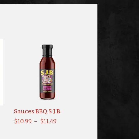
Sauces BBQ S.J.B.
Plage
$
10.99
–
$
11.49
de
prix :