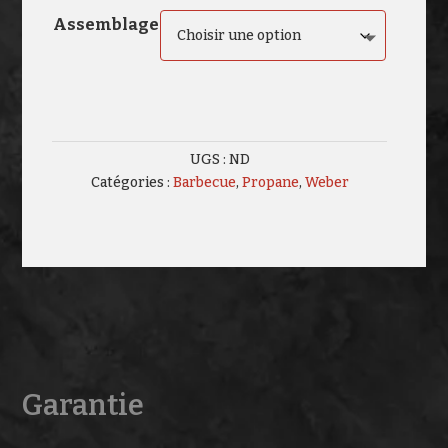
$1099.0
Assemblage
à
$1199.0
UGS :
ND
Catégories :
Barbecue
,
Propane
,
Weber
Garantie